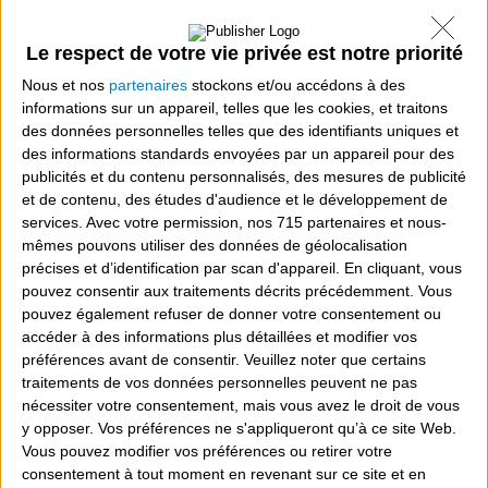
Piscine
Le respect de votre vie privée est notre priorité
haute
Nous et nos
partenaires
stockons et/ou accédons à des
qualité
informations sur un appareil, telles que les cookies, et traitons
des données personnelles telles que des identifiants uniques et
fabriquée
des informations standards envoyées par un appareil pour des
avec
publicités et du contenu personnalisés, des mesures de publicité
système
et de contenu, des études d'audience et le développement de
services.
Avec votre permission, nos 715 partenaires et nous-
contre
mêmes pouvons utiliser des données de géolocalisation
les
précises et d’identification par scan d'appareil. En cliquant, vous
pouvez consentir aux traitements décrits précédemment. Vous
fuites
pouvez également refuser de donner votre consentement ou
d’eau,
accéder à des informations plus détaillées et modifier vos
sans
préférences avant de consentir.
Veuillez noter que certains
traitements de vos données personnelles peuvent ne pas
perçage
nécessiter votre consentement, mais vous avez le droit de vous
du
y opposer. Vos préférences ne s'appliqueront qu’à ce site Web.
bassin
Vous pouvez modifier vos préférences ou retirer votre
consentement à tout moment en revenant sur ce site et en
au