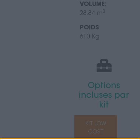
VOLUME
:
3
28.84 m
POIDS
:
610 Kg
Options
incluses par
kit
KIT LOW
COST