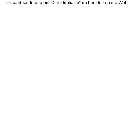
cliquant sur le bouton "Confidentialité" en bas de la page Web.
niveau
des
buses.
Comprend:
Skimmer,
kit
buses,
projecteur
led
blanc.
La
piscine
comprend
aussi
une